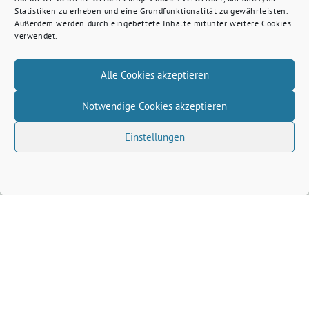
Statistiken zu erheben und eine Grundfunktionalität zu gewährleisten.
Außerdem werden durch eingebettete Inhalte mitunter weitere Cookies
verwendet.
Alle Cookies akzeptieren
Notwendige Cookies akzeptieren
Einstellungen
Veranstaltungsort auf der Karte anzeigen
Wenn du auf den Button klickst, werden Daten von
openstreetmap.org geladen.
Dafür gelten deren
Datenschutzrichtlinien
.