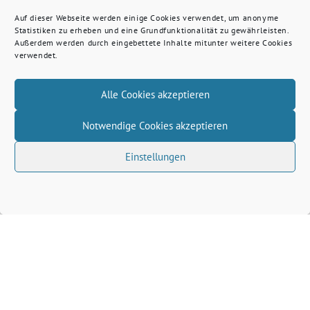
Auf dieser Webseite werden einige Cookies verwendet, um anonyme
Statistiken zu erheben und eine Grundfunktionalität zu gewährleisten.
Außerdem werden durch eingebettete Inhalte mitunter weitere Cookies
verwendet.
Alle Cookies akzeptieren
Notwendige Cookies akzeptieren
Einstellungen
Volkhard Wille benutzt das freie grüne Theme
‐
sunflower
ein Angebot der
verdigado eG
Grüne Kreis Kleve