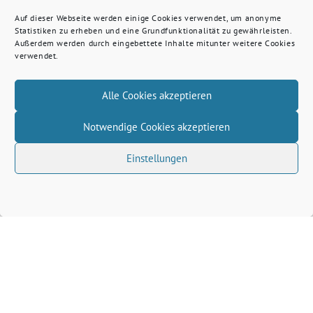
Auf dieser Webseite werden einige Cookies verwendet, um anonyme
Statistiken zu erheben und eine Grundfunktionalität zu gewährleisten.
Außerdem werden durch eingebettete Inhalte mitunter weitere Cookies
verwendet.
Alle Cookies akzeptieren
Notwendige Cookies akzeptieren
Einstellungen
Volkhard Wille benutzt das freie grüne Theme
‐
sunflower
ein Angebot der
verdigado eG
Grüne Kreis Kleve