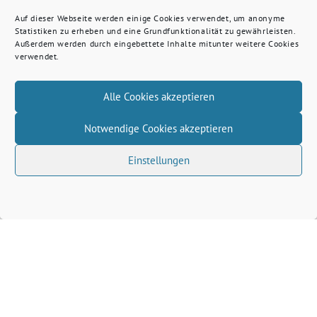
Auf dieser Webseite werden einige Cookies verwendet, um anonyme
Statistiken zu erheben und eine Grundfunktionalität zu gewährleisten.
Außerdem werden durch eingebettete Inhalte mitunter weitere Cookies
verwendet.
Alle Cookies akzeptieren
Notwendige Cookies akzeptieren
Einstellungen
Volkhard Wille benutzt das freie grüne Theme
‐
sunflower
ein Angebot der
verdigado eG
Grüne Kreis Kleve