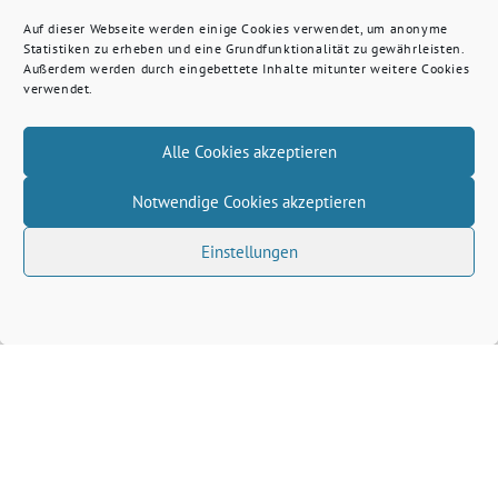
Auf dieser Webseite werden einige Cookies verwendet, um anonyme
Statistiken zu erheben und eine Grundfunktionalität zu gewährleisten.
Außerdem werden durch eingebettete Inhalte mitunter weitere Cookies
verwendet.
Alle Cookies akzeptieren
Notwendige Cookies akzeptieren
Einstellungen
Volkhard Wille benutzt das freie grüne Theme
‐
sunflower
ein Angebot der
verdigado eG
Grüne Kreis Kleve