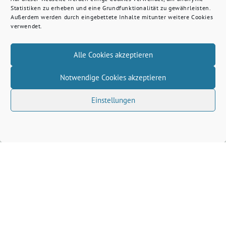
Statistiken zu erheben und eine Grundfunktionalität zu gewährleisten.
Außerdem werden durch eingebettete Inhalte mitunter weitere Cookies
verwendet.
Alle Cookies akzeptieren
Notwendige Cookies akzeptieren
Einstellungen
Veranstaltungsort auf der Karte anzeigen
Wenn du auf den Button klickst, werden Daten von
openstreetmap.org geladen.
Dafür gelten deren
Datenschutzrichtlinien
.