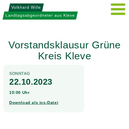
Weiter
Volkhard Wille
zum
Landtagsabgeordneter aus Kleve
Inhalt
Vorstandsklausur Grüne
Kreis Kleve
SONNTAG
22.10.2023
10:00 Uhr
Download als ics-Datei