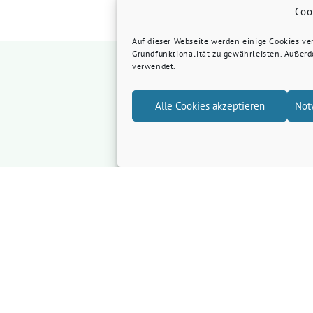
Coo
Auf dieser Webseite werden einige Cookies v
Grundfunktionalität zu gewährleisten. Außer
verwendet.
Alle Cookies akzeptieren
Not
Veranstaltungsort auf der Karte anzeigen
den Button klickst, werden Daten von openstreetmap
Dafür gelten deren
Datenschutzrichtlinien
.
Kartendaten laden