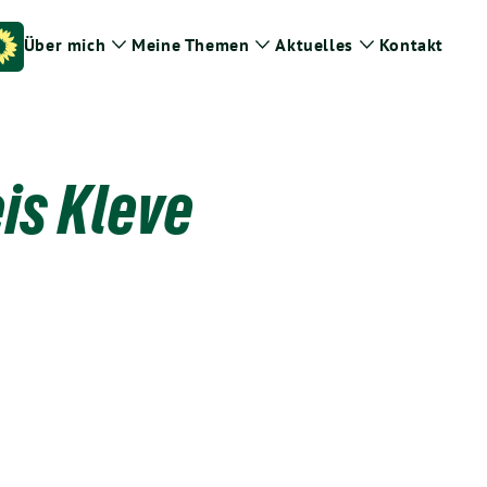
Über mich
Meine Themen
Aktuelles
Kontakt
Zeige
Zeige
Zeige
Untermenü
Untermenü
Untermenü
is Kleve