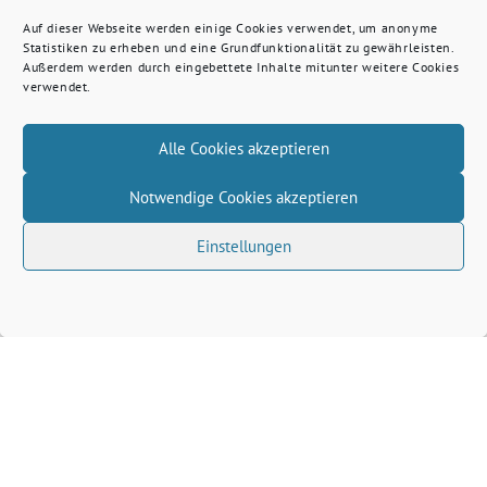
Auf dieser Webseite werden einige Cookies verwendet, um anonyme
Statistiken zu erheben und eine Grundfunktionalität zu gewährleisten.
Außerdem werden durch eingebettete Inhalte mitunter weitere Cookies
verwendet.
Alle Cookies akzeptieren
Notwendige Cookies akzeptieren
Einstellungen
Volkhard Wille benutzt das freie grüne Theme
‐
sunflower
ein Angebot der
verdigado eG
Grüne Kreis Kleve