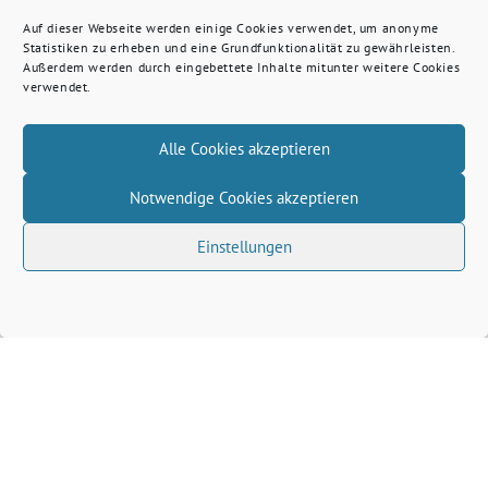
Auf dieser Webseite werden einige Cookies verwendet, um anonyme
Statistiken zu erheben und eine Grundfunktionalität zu gewährleisten.
Außerdem werden durch eingebettete Inhalte mitunter weitere Cookies
verwendet.
Alle Cookies akzeptieren
Notwendige Cookies akzeptieren
Einstellungen
Volkhard Wille benutzt das freie grüne Theme
‐
sunflower
ein Angebot der
verdigado eG
Grüne Kreis Kleve