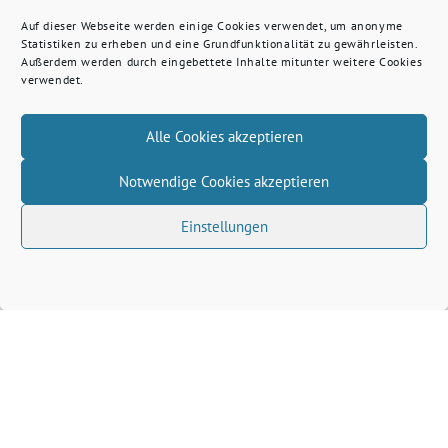
Auf dieser Webseite werden einige Cookies verwendet, um anonyme
Statistiken zu erheben und eine Grundfunktionalität zu gewährleisten.
Außerdem werden durch eingebettete Inhalte mitunter weitere Cookies
verwendet.
Alle Cookies akzeptieren
Notwendige Cookies akzeptieren
Einstellungen
Volkhard Wille benutzt das freie grüne Theme
‐
sunflower
ein Angebot der
verdigado eG
Grüne Kreis Kleve