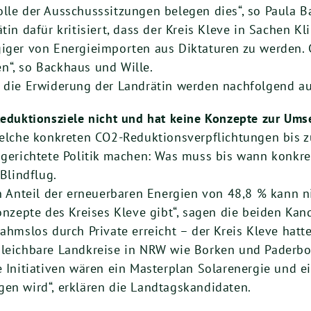
lle der Ausschusssitzungen belegen dies“, so Paula B
tin dafür kritisiert, dass der Kreis Kleve in Sachen K
iger von Energieimporten aus Diktaturen zu werden. G
n“, so Backhaus und Wille.
d die Erwiderung der Landrätin werden nachfolgend au
Reduktionsziele nicht und hat keine Konzepte zur Ums
welche konkreten CO2-Reduktionsverpflichtungen bis 
sgerichtete Politik machen: Was muss bis wann konkre
Blindflug.
n Anteil der erneuerbaren Energien von 48,8 % kann n
onzepte des Kreises Kleve gibt“, sagen die beiden Kan
ahmslos durch Private erreicht – der Kreis Kleve hatte
leichbare Landkreise in NRW wie Borken und Paderbo
e Initiativen wären ein Masterplan Solarenergie und 
en wird“, erklären die Landtagskandidaten.