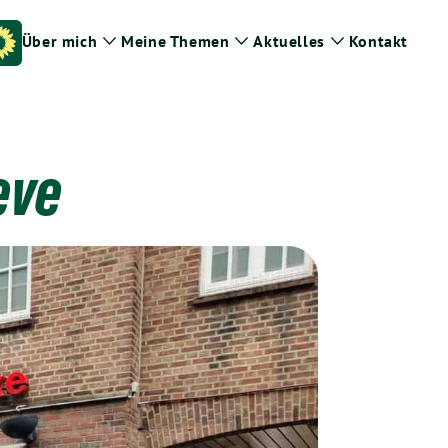
Über mich
Meine Themen
Aktuelles
Kontakt
Zeige
Zeige
Zeige
Untermenü
Untermenü
Untermenü
eve