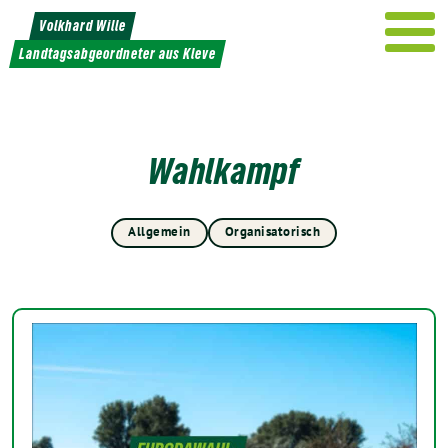
Weiter
Volkhard Wille
zum
Landtagsabgeordneter aus Kleve
Inhalt
Wahlkampf
Allgemein
Organisatorisch