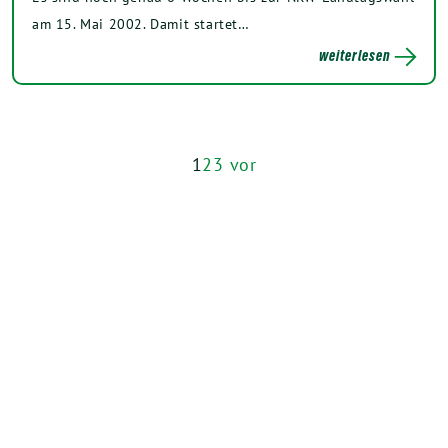
am 15. Mai 2002. Damit startet…
weiterlesen
1
2
3
vor