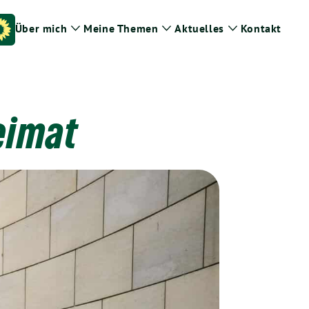
Über mich
Meine Themen
Aktuelles
Kontakt
Zeige
Zeige
Zeige
Untermenü
Untermenü
Untermenü
eimat