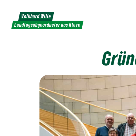
Weiter
zum
Volkhard Wille
Inhalt
Landtagsabgeordneter aus Kleve
Grün