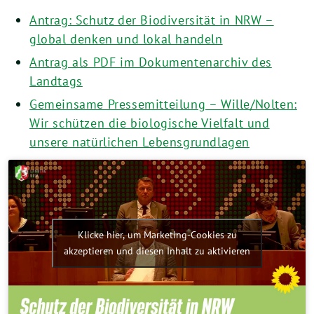
Antrag: Schutz der Biodiversität in NRW –
global denken und lokal handeln
Antrag als PDF im Dokumentenarchiv des
Landtags
Gemeinsame Pressemitteilung – Wille/Nolten:
Wir schützen die biologische Vielfalt und
unsere natürlichen Lebensgrundlagen
Klicke hier, um Marketing-Cookies zu
akzeptieren und diesen Inhalt zu aktivieren