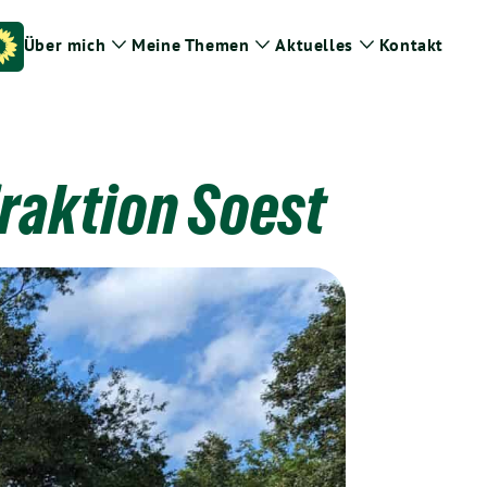
Über mich
Meine Themen
Aktuelles
Kontakt
Zeige
Zeige
Zeige
Untermenü
Untermenü
Untermenü
raktion Soest