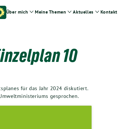
Über mich
Meine Themen
Aktuelles
Kontakt
Zeige
Zeige
Zeige
Untermenü
Untermenü
Untermenü
inzelplan 10
planes für das Jahr 2024 diskutiert.
s Umweltministeriums gesprochen.