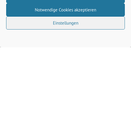
Notwendige Cookies akzeptieren
Einstellungen
Volkhard Wille benutzt das freie grüne Theme
‐
sunflower
ein Angebot der
verdigado eG
Grüne Kreis Kleve
Grüne Landtagsfraktion NRW
Grüne NRW
Grüne Bund