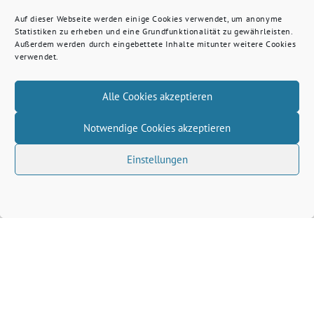
Auf dieser Webseite werden einige Cookies verwendet, um anonyme
Statistiken zu erheben und eine Grundfunktionalität zu gewährleisten.
Außerdem werden durch eingebettete Inhalte mitunter weitere Cookies
verwendet.
Alle Cookies akzeptieren
Notwendige Cookies akzeptieren
Einstellungen
Volkhard Wille benutzt das freie grüne Theme
‐
sunflower
ein Angebot der
verdigado eG
Grüne Kreis Kleve