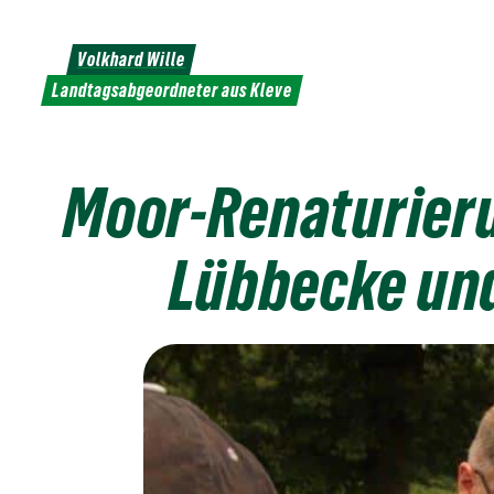
Weiter
zum
Volkhard Wille
Inhalt
Landtagsabgeordneter aus Kleve
Moor-Renaturieru
Lübbecke und