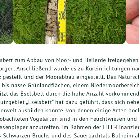
lsbett zum Abbau von Moor- und Heilerde freigegeben
rgen. Anschließend wurde es zu Kureinrichtungen nac
 gestellt und der Moorabbau eingestellt. Das Natursc
 bis nasse Grünlandflächen, einem Niedermoorberei
itzt das Eselsbett durch die hohe Anzahl vorkommend
hutzgebiet „Eselsbett“ hat dazu geführt, dass sich n
ierwelt ausbilden konnte, von denen einige Arten hoc
eobachteten Vogelarten sind in den Feuchtwiesen und
esenpieper anzutreffen. Im Rahmen der LIFE-Finanzi
 Schwarzen Bruchs und des Sauerbachtals Bülheim als