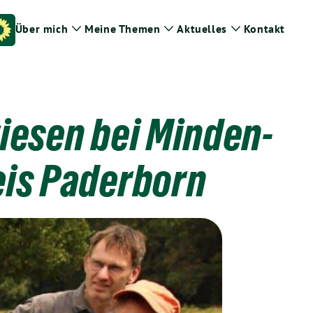
Über mich
Meine Themen
Aktuelles
Kontakt
Zeige
Zeige
Zeige
Untermenü
Untermenü
Untermenü
iesen bei Minden-
eis Paderborn