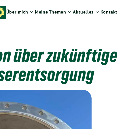
Über mich
Meine Themen
Aktuelles
Kontakt
Zeige
Zeige
Zeige
Untermenü
Untermenü
Untermenü
on über zukünftige
sserentsorgung