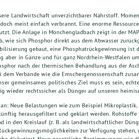
nsere Landwirtschaft unverzichtbarer Nährstoff. Mome
edoch meist einfach verbrannt. Eine enorme Ressourc
zt. Die Anlage in Mönchengladbach zeigt in der MAP-
ab, wie sich Phosphor direkt aus dem Abwasser zurück
abilisierung gebaut, eine Phosphatrückgewinnung ist d
g aber in Gänze und für ganz Nordrhein-Westfalen um
phor nach der thermischen Behandlung aus der Asche f
ei dem Verbände wie die Emschergenossenschaft zus
ser gemeinsames politisches Ziel muss es sein, echte
tig wieder rechtssicher als Dünger auf unseren heimi
an: Neue Belastungen wie zum Beispiel Mikroplastik
ünftig herausgefiltert und geklärt werden. Rohstoff
n den Kreislauf (z. B. als landwirtschaftlicher Düng
Rückgewinnungsmöglichkeiten zur Verfügung stehen, w
he diskutiert. Neue gesetzliche Bestimmungen wie di