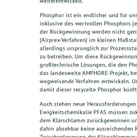
weiterentwickelt.
Phosphor ist ein endlicher und für u
inklusive des wertvollen Phosphors j
der Rückgewinnung werden nicht genut
(Airprex-Verfahren) im kleinen Maßst
allerdings ursprünglich zur Prozessst
zu betreiben. Um diese Rückgewinnun
großtechnische Lösungen, die den Phos
das landesweite AMPHORE-Projekt, b
wegweisende Verfahren entwickeln. Un
damit dieser recycelte Phosphor künf
Auch stehen neue Herausforderungen 
Ewigkeitschemikalie PFAS müssen zuk
dem Klärschlamm zurückgewonnen und i
dahin absehbar keine ausreichenden 
Zwischenlagerung der Klärschlammasc