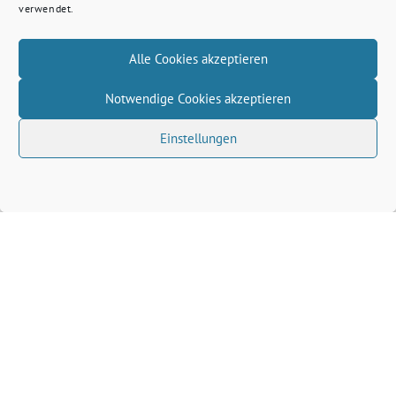
verwendet.
Alle Cookies akzeptieren
Notwendige Cookies akzeptieren
Einstellungen
Volkhard Wille benutzt das freie grüne Theme
‐
sunflower
ein Angebot der
verdigado eG
Grüne Kreis Kleve
Grüne Landtagsfraktion NRW