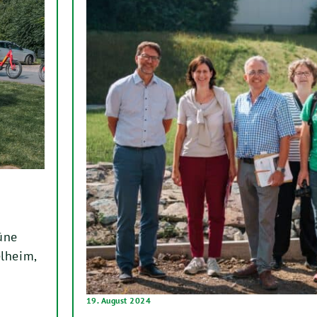
üne
lheim,
19. August 2024