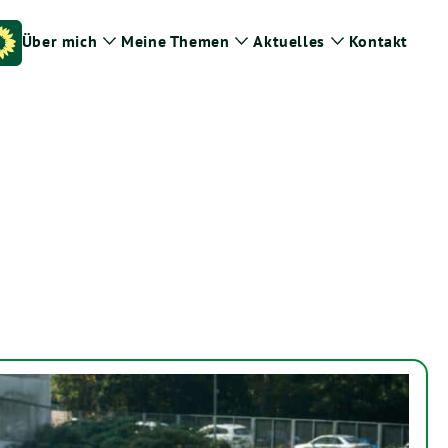
Über mich
Meine Themen
Aktuelles
Kontakt
Zeige
Zeige
Zeige
Untermenü
Untermenü
Untermenü