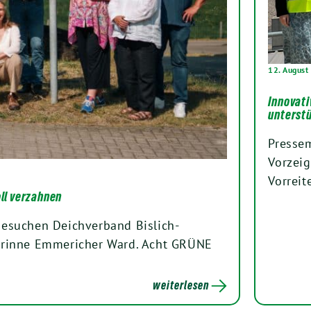
12. August
Innovat
unterst
Presse
Vorzeig
Vorreit
ll verzahnen
esuchen Deichverband Bislich-
nrinne Emmericher Ward. Acht GRÜNE
weiterlesen