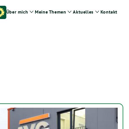
Über mich
Meine Themen
Aktuelles
Kontakt
Zeige
Zeige
Zeige
Untermenü
Untermenü
Untermenü