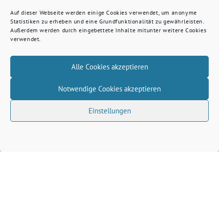
Auf dieser Webseite werden einige Cookies verwendet, um anonyme
Statistiken zu erheben und eine Grundfunktionalität zu gewährleisten.
Außerdem werden durch eingebettete Inhalte mitunter weitere Cookies
verwendet.
Alle Cookies akzeptieren
Notwendige Cookies akzeptieren
Einstellungen
Volkhard Wille benutzt das freie grüne Theme
‐
sunflower
ein Angebot der
verdigado eG
Grüne Kreis Kleve