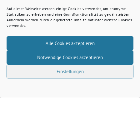
Auf dieser Webseite werden einige Cookies verwendet, um anonyme
Statistiken zu erheben und eine Grundfunktionalität zu gewährleisten.
Außerdem werden durch eingebettete Inhalte mitunter weitere Cookies
verwendet.
Alle Cookies akzeptieren
Notwendige Cookies akzeptieren
Einstellungen
Volkhard Wille benutzt das freie grüne Theme
‐
sunflower
ein Angebot der
verdigado eG
Grüne Kreis Kleve