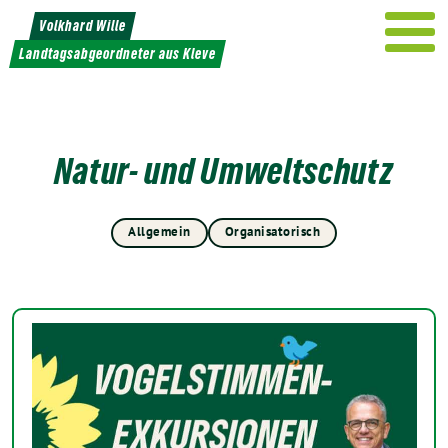
Weiter
Volkhard Wille
zum
Landtagsabgeordneter aus Kleve
Inhalt
Natur- und Umweltschutz
Allgemein
Organisatorisch