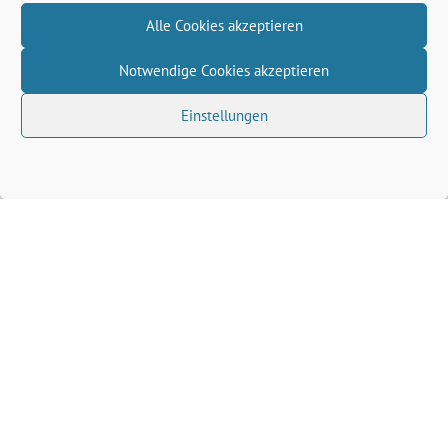
Alle Cookies akzeptieren
Notwendige Cookies akzeptieren
Einstellungen
Volkhard Wille benutzt das freie grüne Theme
‐
sunflower
ein Angebot der
verdigado eG
Grüne Kreis Kleve
Grüne Landtagsfraktion NRW
Grüne NRW