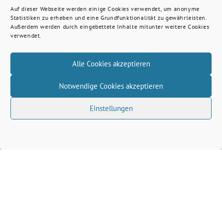
Auf dieser Webseite werden einige Cookies verwendet, um anonyme
Statistiken zu erheben und eine Grundfunktionalität zu gewährleisten.
Außerdem werden durch eingebettete Inhalte mitunter weitere Cookies
verwendet.
Alle Cookies akzeptieren
Notwendige Cookies akzeptieren
Einstellungen
Volkhard Wille benutzt das freie grüne Theme
‐
sunflower
ein Angebot der
verdigado eG
Grüne Kreis Kleve