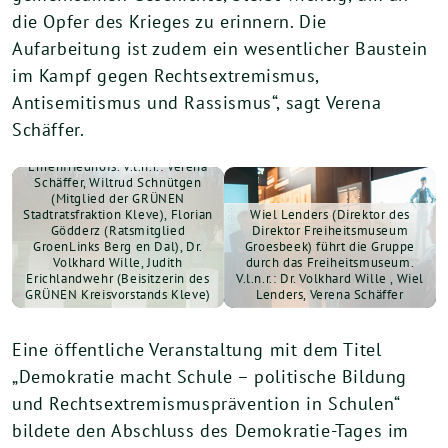
die Opfer des Krieges zu erinnern. Die
Aufarbeitung ist zudem ein wesentlicher Baustein
im Kampf gegen Rechtsextremismus,
Antisemitismus und Rassismus“, sagt Verena
Schäffer.
Wiltrud Schnütgen erläutert die
Geschichte des Britischen
Ehrenfriedhofs. V.l.n.r.: Verena
Schäffer, Wiltrud Schnütgen
(Mitglied der GRÜNEN
Stadtratsfraktion Kleve), Florian
Wiel Lenders (Direktor des
Gödderz (Ratsmitglied
Direktor Freiheitsmuseum
GroenLinks Berg en Dal), Dr.
Groesbeek) führt die Gruppe
Volkhard Wille, Judith
durch das Freiheitsmuseum.
Erichlandwehr (Beisitzerin des
V.l.n.r.: Dr. Volkhard Wille , Wiel
GRÜNEN Kreisvorstands Kleve)
Lenders, Verena Schäffer
Eine öffentliche Veranstaltung mit dem Titel
„Demokratie macht Schule – politische Bildung
und Rechtsextremismusprävention in Schulen“
bildete den Abschluss des Demokratie-Tages im