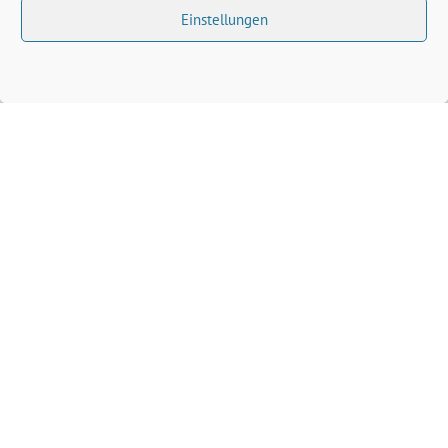
Einstellungen
Volkhard Wille benutzt das freie grüne Theme
‐
sunflower
ein Angebot der
verdigado eG
Grüne Kreis Kleve
Grüne Landtagsfraktion NRW
Grüne NRW
Grüne Bund
Grüne Europa