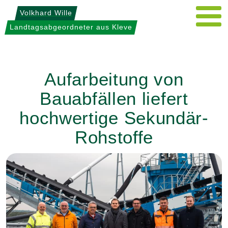
Weiter
Volkhard Wille
zum
Landtagsabgeordneter aus Kleve
Inhalt
Aufarbeitung von
Bauabfällen liefert
hochwertige Sekundär-
Rohstoffe